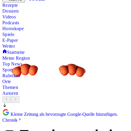
Rezepte
Dossiers
Videos
Podcasts
Horoskope
Spiele
E-Paper
Wetter
Startseite
Meine Region
Top News
Sport
Rubriken
Orte
Themen
Autoren
Kleine Zeitung als bevorzugte Google-Quelle hinzufügen.
Chronik