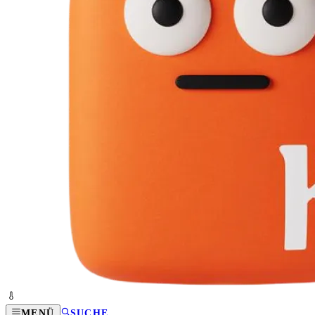
MENÜ
SUCHE