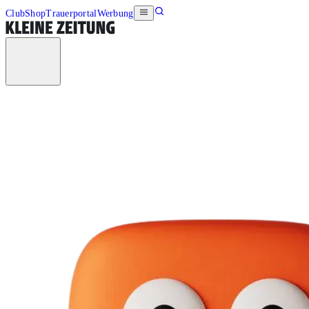
Club
Shop
Trauerportal
Werbung