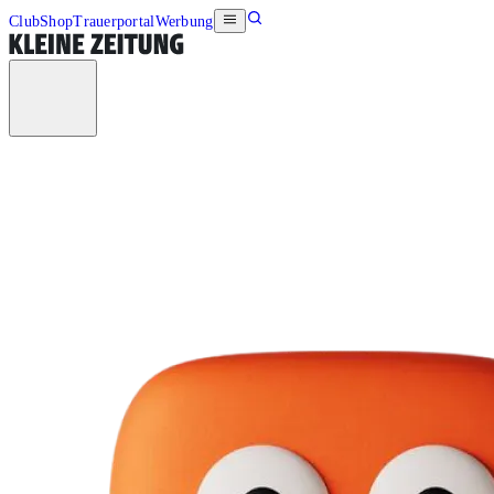
Club
Shop
Trauerportal
Werbung