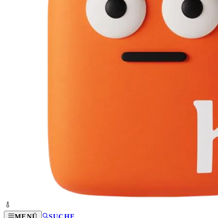
MENÜ
SUCHE