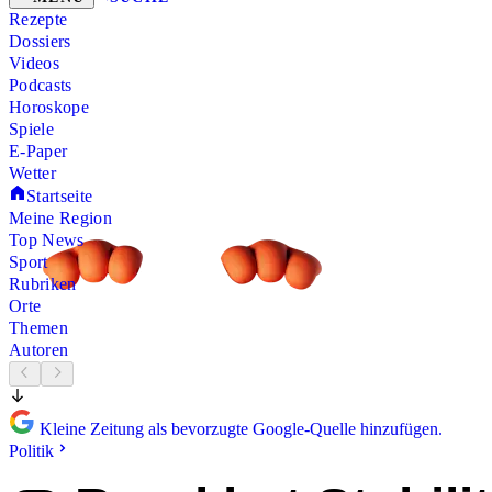
Rezepte
Dossiers
Videos
Podcasts
Horoskope
Spiele
E-Paper
Wetter
Startseite
Meine Region
Top News
Sport
Rubriken
Orte
Themen
Autoren
Kleine Zeitung als bevorzugte Google-Quelle hinzufügen.
Politik