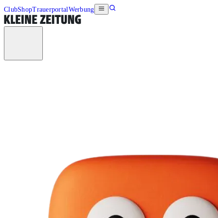
Club
Shop
Trauerportal
Werbung