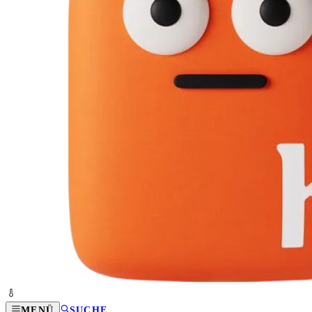
MENÜ
SUCHE