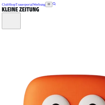
Club
Shop
Trauerportal
Werbung