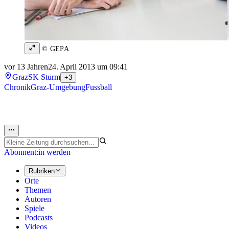
© GEPA
vor 13 Jahren
24. April 2013 um 09:41
Graz
SK Sturm
+3
Chronik
Graz-Umgebung
Fussball
Abonnent:in werden
Rubriken
Orte
Themen
Autoren
Spiele
Podcasts
Videos