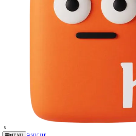
MENÜ
SUCHE