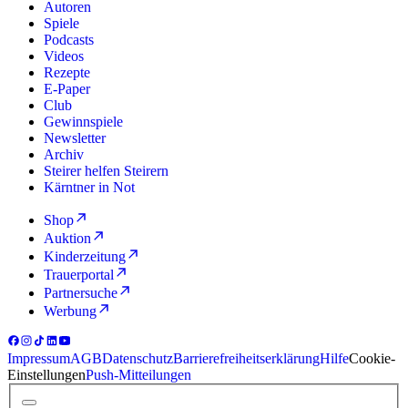
Autoren
Spiele
Podcasts
Videos
Rezepte
E-Paper
Club
Gewinnspiele
Newsletter
Archiv
Steirer helfen Steirern
Kärntner in Not
Shop
Auktion
Kinderzeitung
Trauerportal
Partnersuche
Werbung
Impressum
AGB
Datenschutz
Barrierefreiheitserklärung
Hilfe
Cookie-
Einstellungen
Push-Mitteilungen