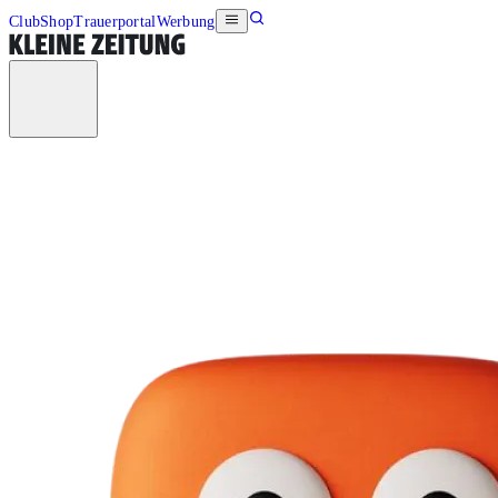
Club
Shop
Trauerportal
Werbung