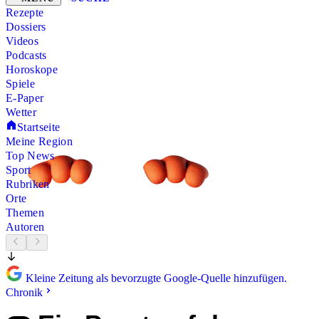
Rezepte
Dossiers
Videos
Podcasts
Horoskope
Spiele
E-Paper
Wetter
Startseite
Meine Region
Top News
Sport
Rubriken
Orte
Themen
Autoren
Kleine Zeitung als bevorzugte Google-Quelle hinzufügen.
Chronik