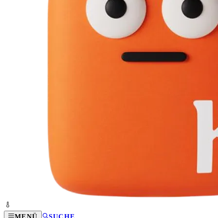
MENÜ
SUCHE