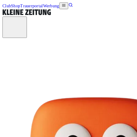
Club
Shop
Trauerportal
Werbung