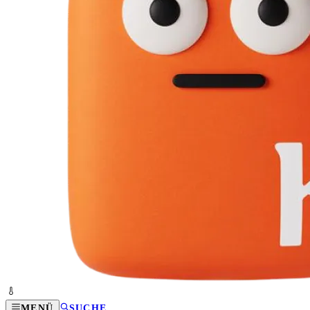
MENÜ
SUCHE