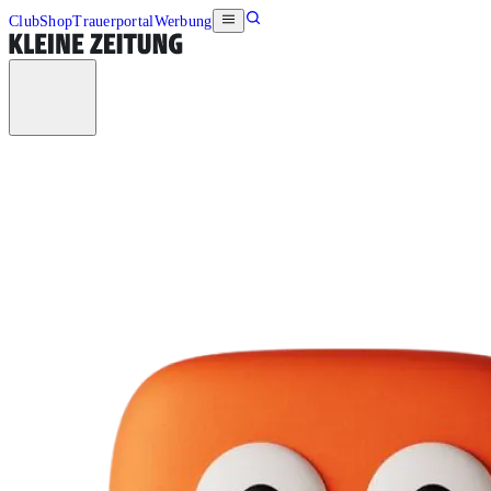
Club
Shop
Trauerportal
Werbung