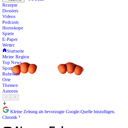
Rezepte
Dossiers
Videos
Podcasts
Horoskope
Spiele
E-Paper
Wetter
Startseite
Meine Region
Top News
Sport
Rubriken
Orte
Themen
Autoren
Kleine Zeitung als bevorzugte Google-Quelle hinzufügen.
Chronik