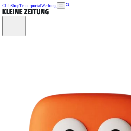
Club
Shop
Trauerportal
Werbung