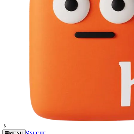
MENÜ
SUCHE