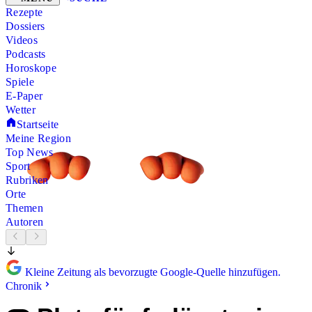
Rezepte
Dossiers
Videos
Podcasts
Horoskope
Spiele
E-Paper
Wetter
Startseite
Meine Region
Top News
Sport
Rubriken
Orte
Themen
Autoren
Kleine Zeitung als bevorzugte Google-Quelle hinzufügen.
Chronik