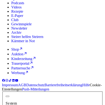
Podcasts
Videos
Rezepte
E-Paper
Club
Gewinnspiele
Newsletter
Archiv
Steirer helfen Steirern
Kärntner in Not
Shop
Auktion
Kinderzeitung
Trauerportal
Partnersuche
Werbung
Impressum
AGB
Datenschutz
Barrierefreiheitserklärung
Hilfe
Cookie-
Einstellungen
Push-Mitteilungen
System