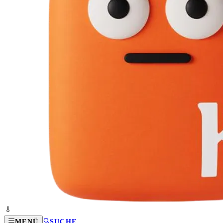
MENÜ
SUCHE