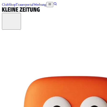
Club
Shop
Trauerportal
Werbung