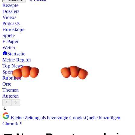
Rezepte
Dossiers
Videos
Podcasts
Horoskope
Spiele
E-Paper
Wetter
Startseite
Meine Region
Top News
Sport
Rubriken
Orte
Themen
Autoren
Kleine Zeitung als bevorzugte Google-Quelle hinzufügen.
Chronik