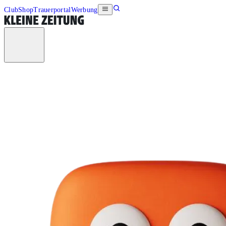
Club
Shop
Trauerportal
Werbung