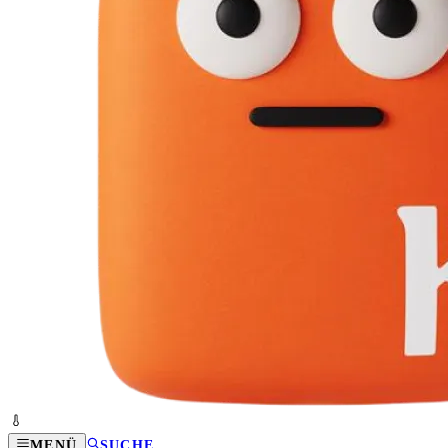
MENÜ
SUCHE