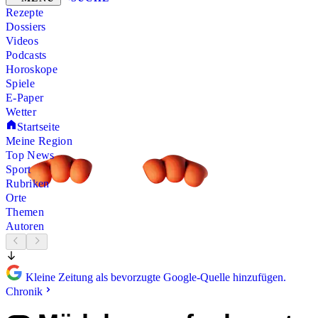
Rezepte
Dossiers
Videos
Podcasts
Horoskope
Spiele
E-Paper
Wetter
Startseite
Meine Region
Top News
Sport
Rubriken
Orte
Themen
Autoren
Kleine Zeitung als bevorzugte Google-Quelle hinzufügen.
Chronik