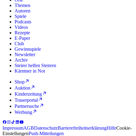
Themen
Autoren
Spiele
Podcasts
Videos
Rezepte
E-Paper
Club
Gewinnspiele
Newsletter
Archiv
Steirer helfen Steirern
Kärntner in Not
Shop
Auktion
Kinderzeitung
Trauerportal
Partnersuche
Werbung
Impressum
AGB
Datenschutz
Barrierefreiheitserklärung
Hilfe
Cookie-
Einstellungen
Push-Mitteilungen