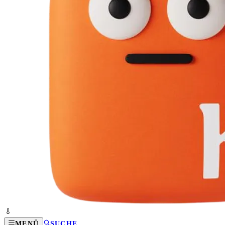
MENÜ
SUCHE