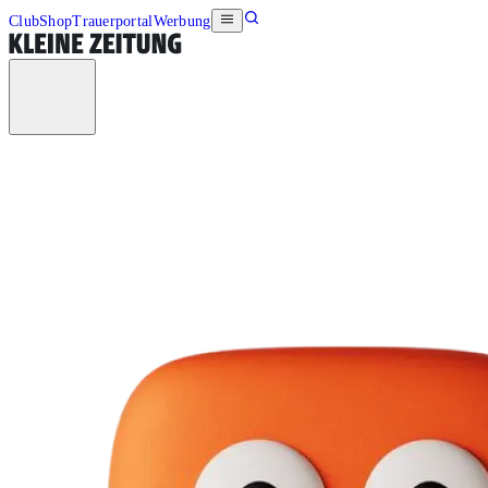
Club
Shop
Trauerportal
Werbung