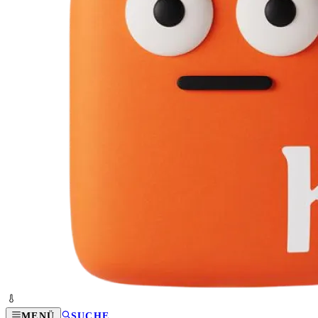
MENÜ
SUCHE