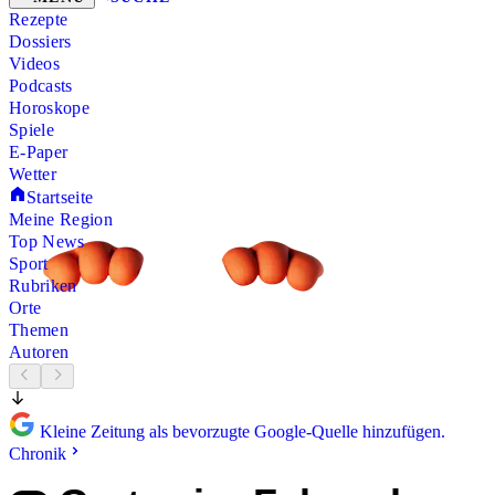
Rezepte
Dossiers
Videos
Podcasts
Horoskope
Spiele
E-Paper
Wetter
Startseite
Meine Region
Top News
Sport
Rubriken
Orte
Themen
Autoren
Kleine Zeitung als bevorzugte Google-Quelle hinzufügen.
Chronik