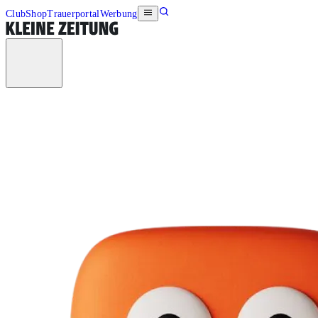
Club
Shop
Trauerportal
Werbung