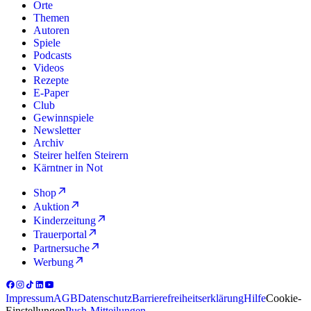
Orte
Themen
Autoren
Spiele
Podcasts
Videos
Rezepte
E-Paper
Club
Gewinnspiele
Newsletter
Archiv
Steirer helfen Steirern
Kärntner in Not
Shop
Auktion
Kinderzeitung
Trauerportal
Partnersuche
Werbung
Impressum
AGB
Datenschutz
Barrierefreiheitserklärung
Hilfe
Cookie-
Einstellungen
Push-Mitteilungen