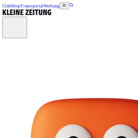
Club
Shop
Trauerportal
Werbung