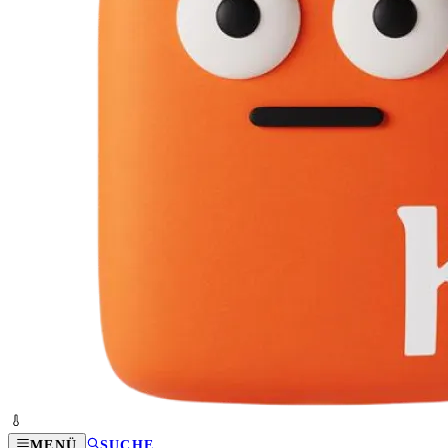
MENÜ
SUCHE