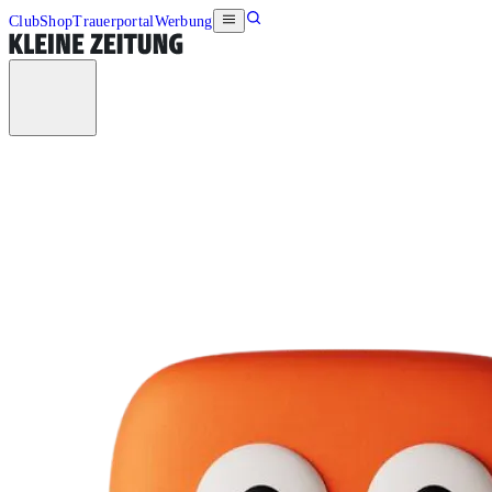
Club
Shop
Trauerportal
Werbung