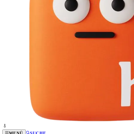
MENÜ
SUCHE