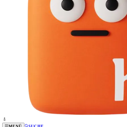
MENÜ
SUCHE