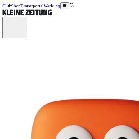
Club
Shop
Trauerportal
Werbung