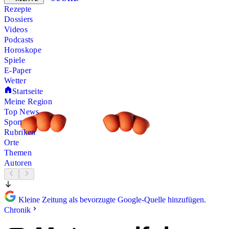
Rezepte
Dossiers
Videos
Podcasts
Horoskope
Spiele
E-Paper
Wetter
Startseite
Meine Region
Top News
Sport
Rubriken
Orte
Themen
Autoren
Kleine Zeitung als bevorzugte Google-Quelle hinzufügen.
Chronik