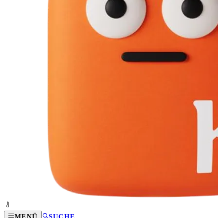
MENÜ
SUCHE