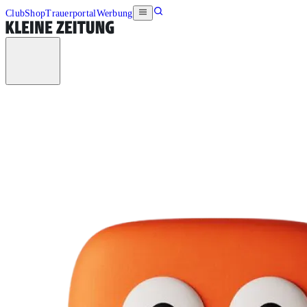
Club
Shop
Trauerportal
Werbung