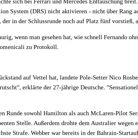
chte sich bei Ferrari und Mercedes Enttäuschung brei
on System (DRS) nicht aktivieren - nicht über Rang ach
er in der Schlussrunde noch auf Platz fünf vorstieß, a
traurig, wenn man gesehen hat, wie schnell Fernando oh
menicali zu Protokoll.
ckstand auf Vettel hat, landete Pole-Setter Nico Rosbe
utscht", erklärte der 27-jährige Deutsche. "Sensatione
en Runde sowohl Hamilton als auch McLaren-Pilot Serg
ebenten Stelle. Außerdem drohte dem Australier wegen 
hste Strafe. Webber war bereits in der Bahrain-Startau