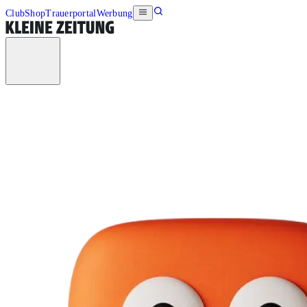
Club
Shop
Trauerportal
Werbung