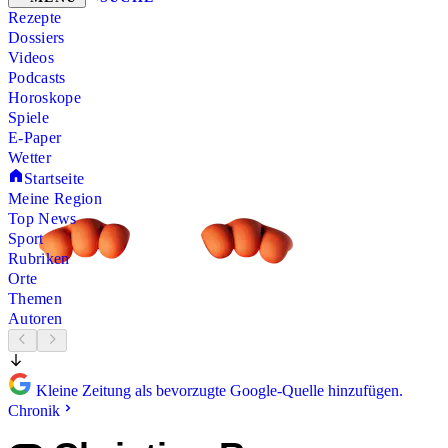
Rezepte
Dossiers
Videos
Podcasts
Horoskope
Spiele
E-Paper
Wetter
Startseite
Meine Region
Top News
Sport
Rubriken
Orte
Themen
Autoren
Kleine Zeitung als bevorzugte Google-Quelle hinzufügen.
Chronik