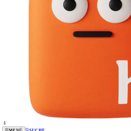
MENÜ
SUCHE