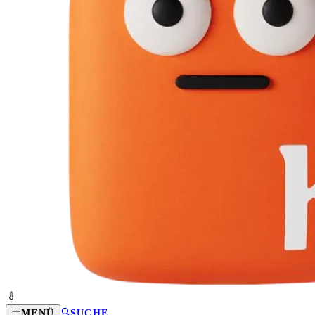
MENÜ
SUCHE