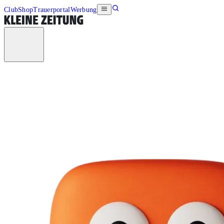
Club
Shop
Trauerportal
Werbung