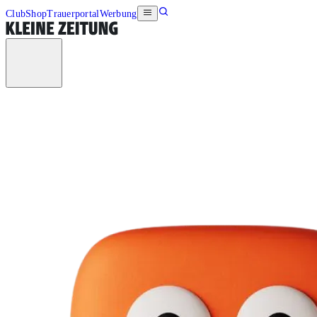
Club
Shop
Trauerportal
Werbung