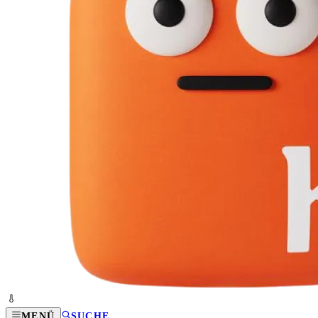
MENÜ
SUCHE