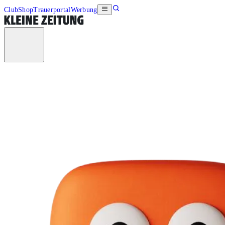
Club
Shop
Trauerportal
Werbung