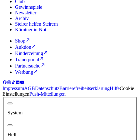
Club
Gewinnspiele
Newsletter
Archiv
Steirer helfen Steirern
Kärntner in Not
Shop
Auktion
Kinderzeitung
Trauerportal
Partnersuche
Werbung
Impressum
AGB
Datenschutz
Barrierefreiheitserklärung
Hilfe
Cookie-
Einstellungen
Push-Mitteilungen
System
Hell