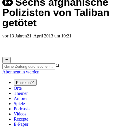
Sechs afghanische
Polizisten von Taliban
getötet
vor 13 Jahren
21. April 2013 um 10:21
Abonnent:in werden
Rubriken
Orte
Themen
Autoren
Spiele
Podcasts
Videos
Rezepte
E-Paper