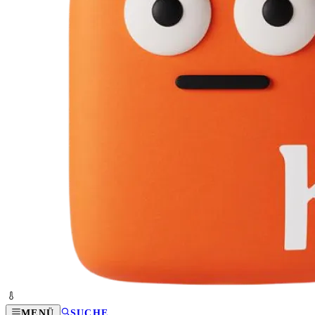
MENÜ
SUCHE