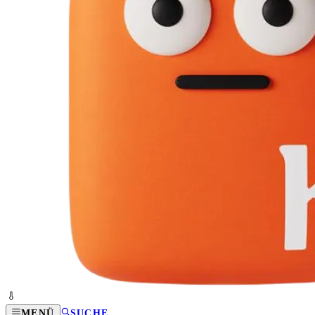
MENÜ
SUCHE