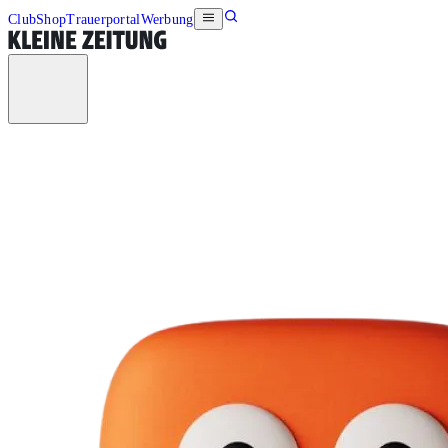
Club
Shop
Trauerportal
Werbung