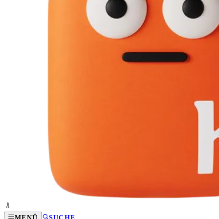
MENÜ
SUCHE