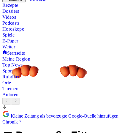
Rezepte
Dossiers
Videos
Podcasts
Horoskope
Spiele
E-Paper
Wetter
Startseite
Meine Region
Top News
Sport
Rubriken
Orte
Themen
Autoren
Kleine Zeitung als bevorzugte Google-Quelle hinzufügen.
Chronik