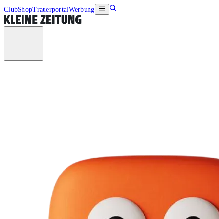
Club
Shop
Trauerportal
Werbung