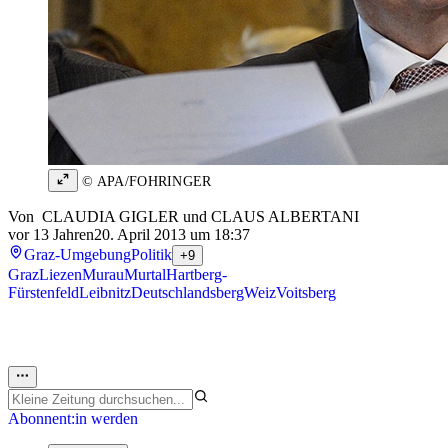
© APA/FOHRINGER
Von
CLAUDIA GIGLER
und
CLAUS ALBERTANI
vor 13 Jahren
20. April 2013 um 18:37
Graz-Umgebung
Politik
+9
Graz
Liezen
Murau
Murtal
Hartberg-
Fürstenfeld
Leibnitz
Deutschlandsberg
Weiz
Voitsberg
Abonnent:in werden