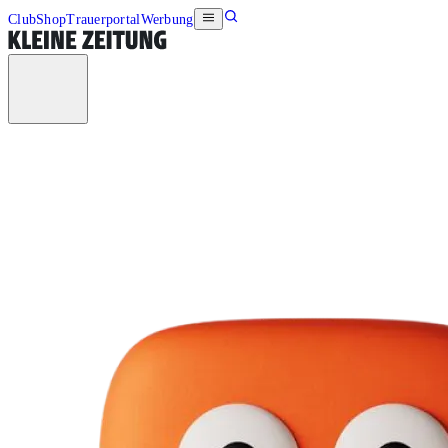
Club
Shop
Trauerportal
Werbung