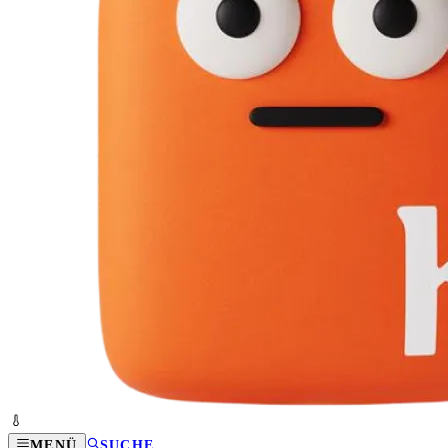
MENÜ
SUCHE