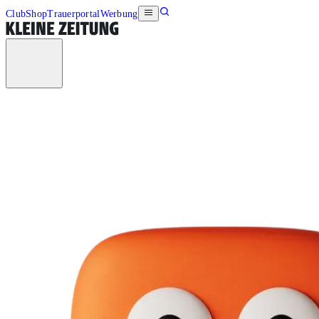
Club
Shop
Trauerportal
Werbung