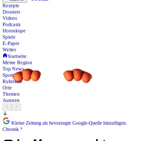
Rezepte
Dossiers
Videos
Podcasts
Horoskope
Spiele
E-Paper
Wetter
Startseite
Meine Region
Top News
Sport
Rubriken
Orte
Themen
Autoren
Kleine Zeitung als bevorzugte Google-Quelle hinzufügen.
Chronik