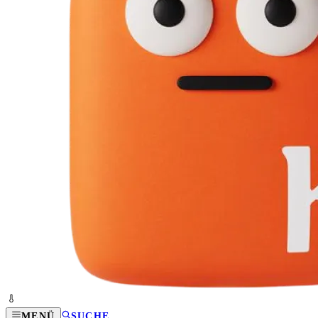
MENÜ
SUCHE