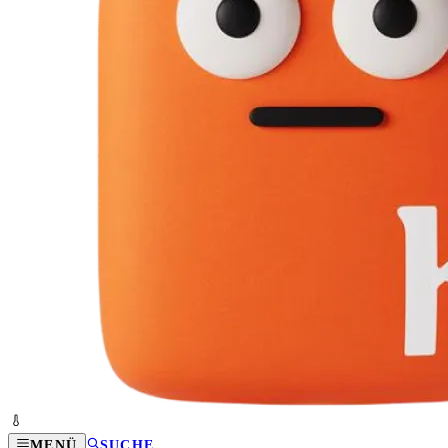
MENÜ
SUCHE