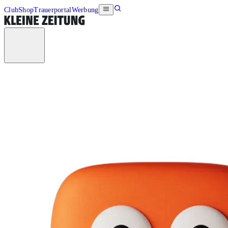
Club
Shop
Trauerportal
Werbung