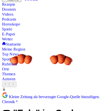
Rezepte
Dossiers
Videos
Podcasts
Horoskope
Spiele
E-Paper
Wetter
Startseite
Meine Region
Top News
Sport
Rubriken
Orte
Themen
Autoren
Kleine Zeitung als bevorzugte Google-Quelle hinzufügen.
Chronik