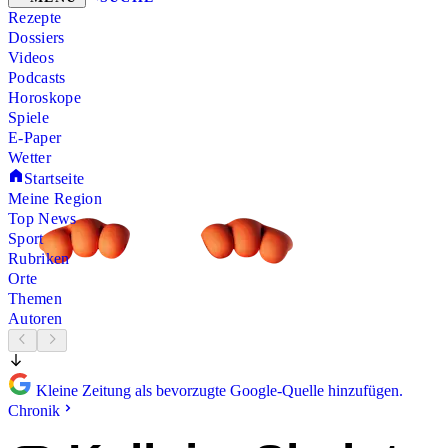
Rezepte
Dossiers
Videos
Podcasts
Horoskope
Spiele
E-Paper
Wetter
Startseite
Meine Region
Top News
Sport
Rubriken
Orte
Themen
Autoren
Kleine Zeitung als bevorzugte Google-Quelle hinzufügen.
Chronik