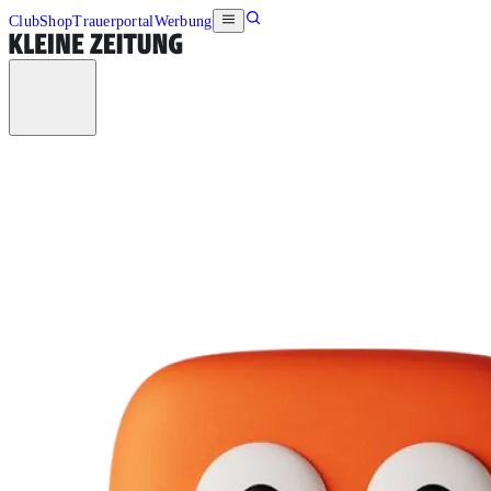
Club
Shop
Trauerportal
Werbung