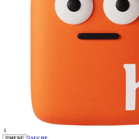
MENÜ
SUCHE