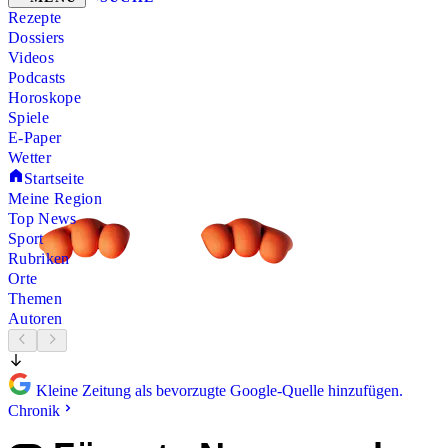
Rezepte
Dossiers
Videos
Podcasts
Horoskope
Spiele
E-Paper
Wetter
Startseite
Meine Region
Top News
Sport
Rubriken
Orte
Themen
Autoren
Kleine Zeitung als bevorzugte Google-Quelle hinzufügen.
Chronik