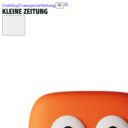
Club
Shop
Trauerportal
Werbung