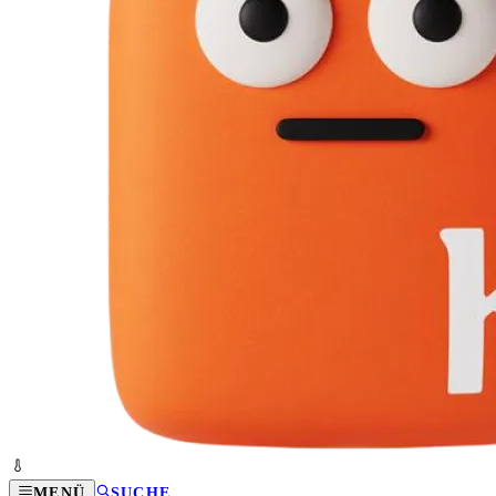
MENÜ
SUCHE