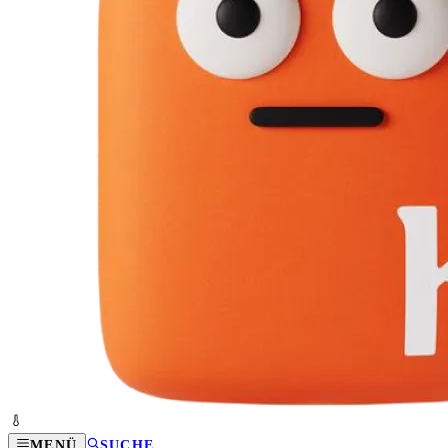
MENÜ
SUCHE