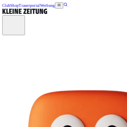
Club
Shop
Trauerportal
Werbung