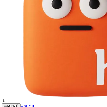
MENÜ
SUCHE