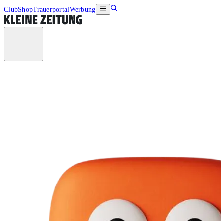
Club
Shop
Trauerportal
Werbung