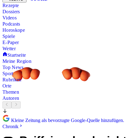
Rezepte
Dossiers
Videos
Podcasts
Horoskope
Spiele
E-Paper
Wetter
Startseite
Meine Region
Top News
Sport
Rubriken
Orte
Themen
Autoren
Kleine Zeitung als bevorzugte Google-Quelle hinzufügen.
Chronik