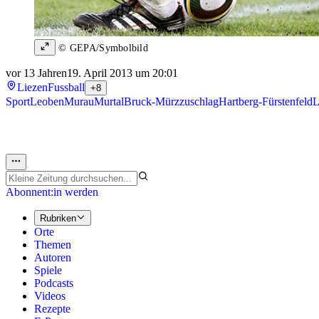
© GEPA/Symbolbild
vor 13 Jahren
19. April 2013 um 20:01
Liezen
Fussball
+8
Sport
Leoben
Murau
Murtal
Bruck-Mürzzuschlag
Hartberg-Fürstenfeld
L
Abonnent:in werden
Rubriken
Orte
Themen
Autoren
Spiele
Podcasts
Videos
Rezepte