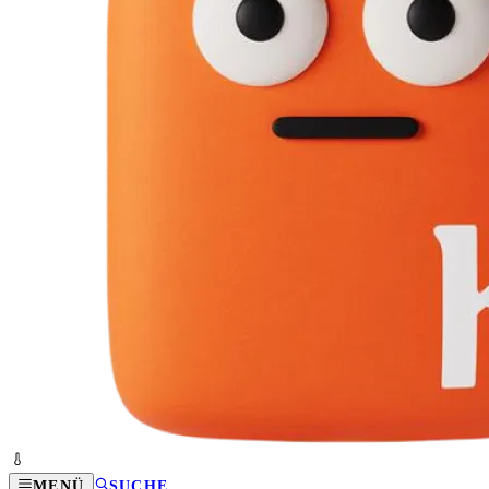
MENÜ
SUCHE