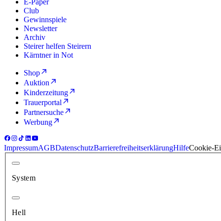
E-Paper
Club
Gewinnspiele
Newsletter
Archiv
Steirer helfen Steirern
Kärntner in Not
Shop
Auktion
Kinderzeitung
Trauerportal
Partnersuche
Werbung
Impressum
AGB
Datenschutz
Barrierefreiheitserklärung
Hilfe
Cookie-Ei
System
Hell