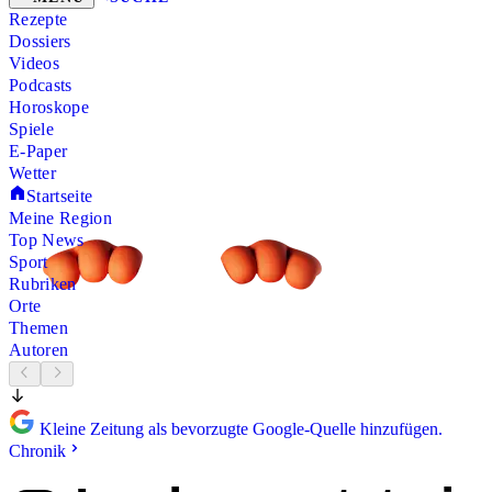
Rezepte
Dossiers
Videos
Podcasts
Horoskope
Spiele
E-Paper
Wetter
Startseite
Meine Region
Top News
Sport
Rubriken
Orte
Themen
Autoren
Kleine Zeitung als bevorzugte Google-Quelle hinzufügen.
Chronik