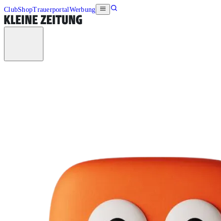
Club
Shop
Trauerportal
Werbung