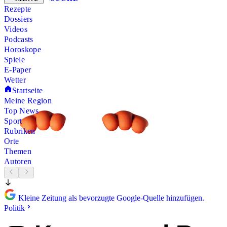
Rezepte
Dossiers
Videos
Podcasts
Horoskope
Spiele
E-Paper
Wetter
Startseite
Meine Region
Top News
Sport
Rubriken
Orte
Themen
Autoren
Kleine Zeitung als bevorzugte Google-Quelle hinzufügen.
Politik