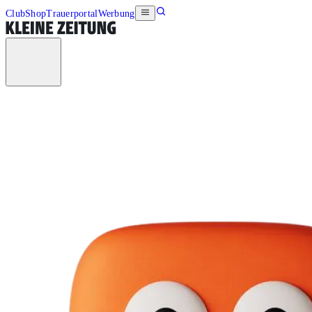
Club
Shop
Trauerportal
Werbung