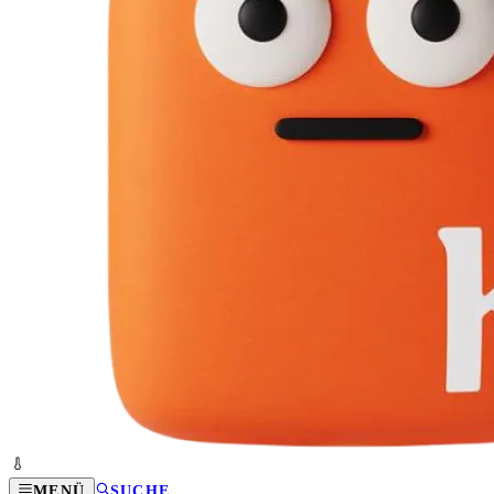
MENÜ
SUCHE