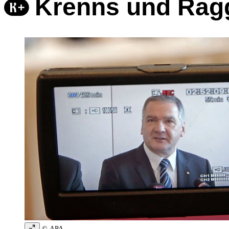
Krenns und Rag
© APA