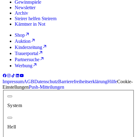
Gewinnspiele
Newsletter
Archiv
Steirer helfen Steirern
Kärntner in Not
Shop
Auktion
Kinderzeitung
Trauerportal
Partnersuche
Werbung
Impressum
AGB
Datenschutz
Barrierefreiheitserklärung
Hilfe
Cookie-
Einstellungen
Push-Mitteilungen
System
Hell