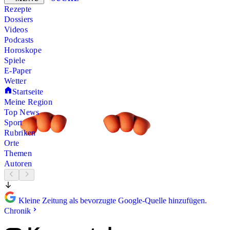
Rezepte
Dossiers
Videos
Podcasts
Horoskope
Spiele
E-Paper
Wetter
Startseite
Meine Region
Top News
Sport
Rubriken
Orte
Themen
Autoren
Kleine Zeitung als bevorzugte Google-Quelle hinzufügen.
Chronik