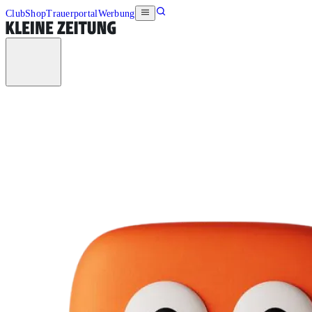
Club
Shop
Trauerportal
Werbung