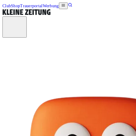
Club
Shop
Trauerportal
Werbung