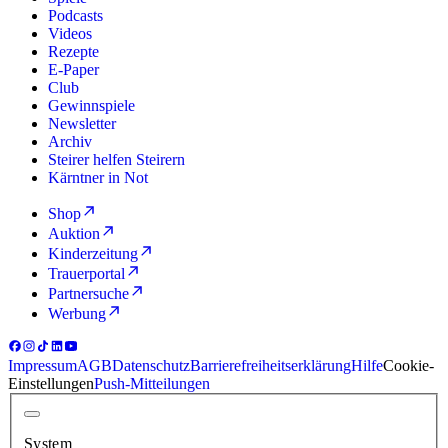
Podcasts
Videos
Rezepte
E-Paper
Club
Gewinnspiele
Newsletter
Archiv
Steirer helfen Steirern
Kärntner in Not
Shop
Auktion
Kinderzeitung
Trauerportal
Partnersuche
Werbung
Impressum
AGB
Datenschutz
Barrierefreiheitserklärung
Hilfe
Cookie-
Einstellungen
Push-Mitteilungen
System