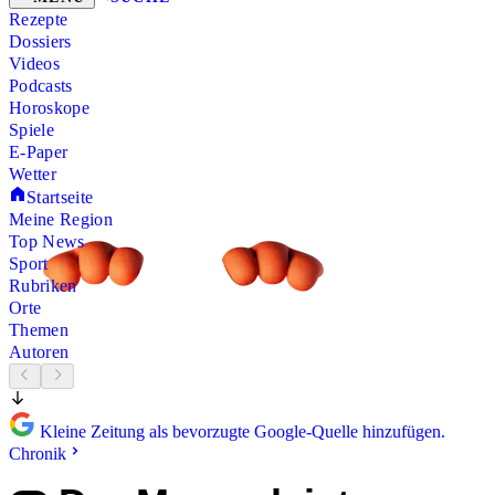
Rezepte
Dossiers
Videos
Podcasts
Horoskope
Spiele
E-Paper
Wetter
Startseite
Meine Region
Top News
Sport
Rubriken
Orte
Themen
Autoren
Kleine Zeitung als bevorzugte Google-Quelle hinzufügen.
Chronik