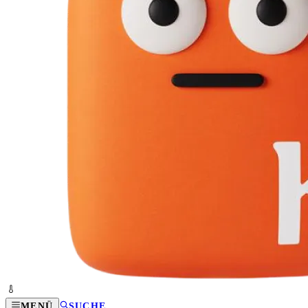
MENÜ
SUCHE