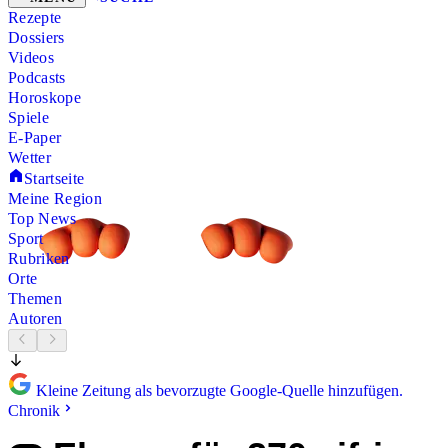
Rezepte
Dossiers
Videos
Podcasts
Horoskope
Spiele
E-Paper
Wetter
Startseite
Meine Region
Top News
Sport
Rubriken
Orte
Themen
Autoren
Kleine Zeitung als bevorzugte Google-Quelle hinzufügen.
Chronik