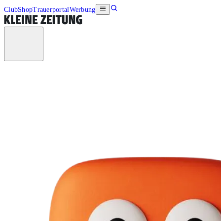
Club
Shop
Trauerportal
Werbung