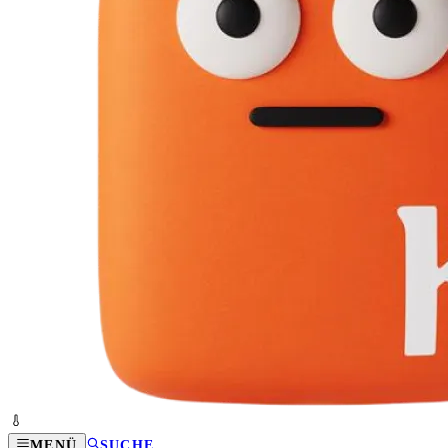
MENÜ
SUCHE