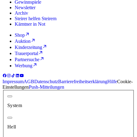
Gewinnspiele
Newsletter
Archiv
Steirer helfen Steirern
Kärntner in Not
Shop
Auktion
Kinderzeitung
Trauerportal
Partnersuche
Werbung
Impressum
AGB
Datenschutz
Barrierefreiheitserklärung
Hilfe
Cookie-
Einstellungen
Push-Mitteilungen
System
Hell