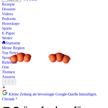
Rezepte
Dossiers
Videos
Podcasts
Horoskope
Spiele
E-Paper
Wetter
Startseite
Meine Region
Top News
Sport
Rubriken
Orte
Themen
Autoren
Kleine Zeitung als bevorzugte Google-Quelle hinzufügen.
Chronik