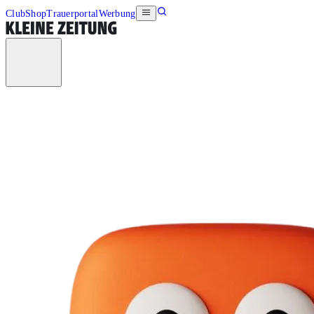
Club
Shop
Trauerportal
Werbung