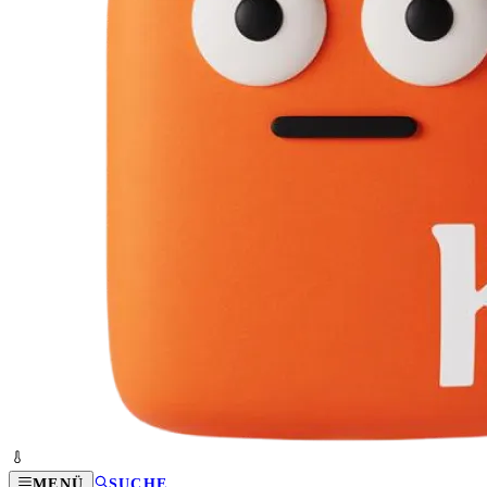
MENÜ
SUCHE