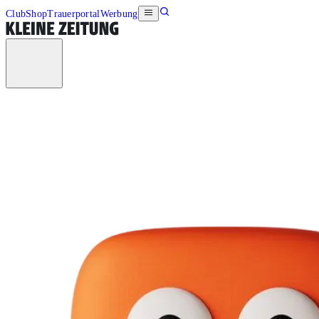
Club
Shop
Trauerportal
Werbung