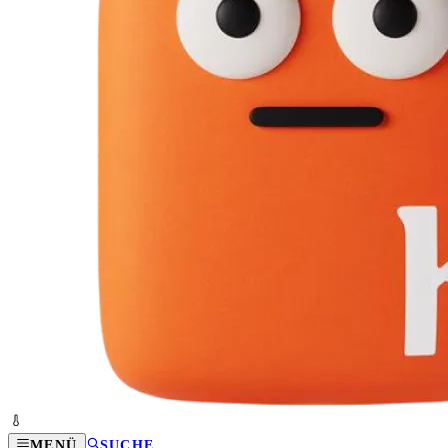
MENÜ
SUCHE