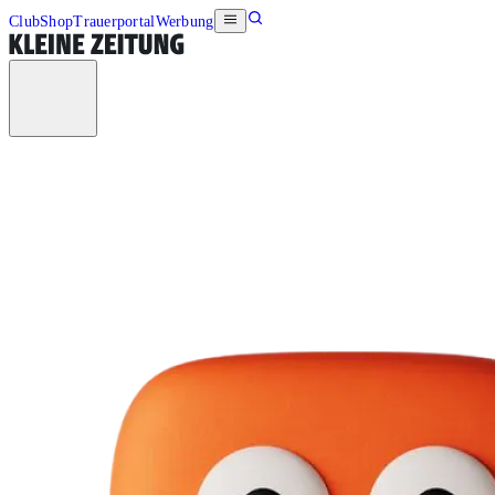
Club
Shop
Trauerportal
Werbung