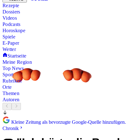
Rezepte
Dossiers
Videos
Podcasts
Horoskope
Spiele
E-Paper
Wetter
Startseite
Meine Region
Top News
Sport
Rubriken
Orte
Themen
Autoren
Kleine Zeitung als bevorzugte Google-Quelle hinzufügen.
Chronik