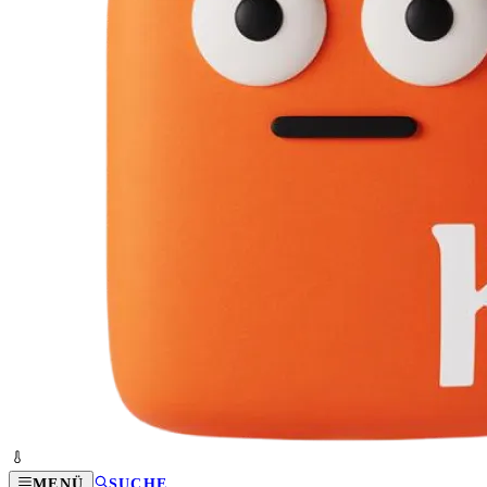
MENÜ
SUCHE