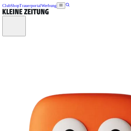
Club
Shop
Trauerportal
Werbung