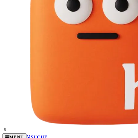
MENÜ
SUCHE