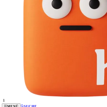
MENÜ
SUCHE