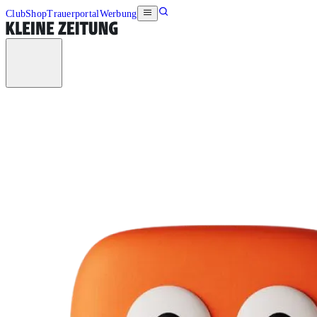
Club
Shop
Trauerportal
Werbung