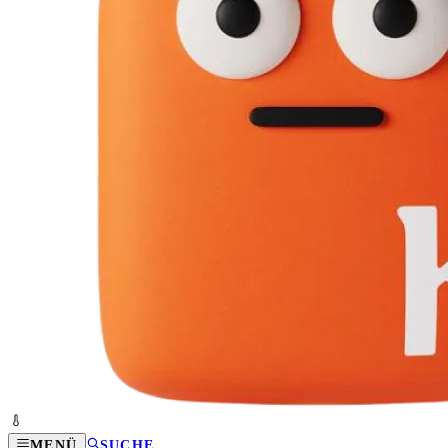
MENÜ
SUCHE