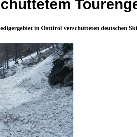
schüttetem Toureng
igergebiet in Osttirol verschütteten deutschen Sk