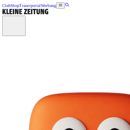
Club
Shop
Trauerportal
Werbung