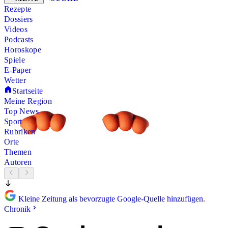
Rezepte
Dossiers
Videos
Podcasts
Horoskope
Spiele
E-Paper
Wetter
Startseite
Meine Region
Top News
Sport
Rubriken
Orte
Themen
Autoren
Kleine Zeitung als bevorzugte Google-Quelle hinzufügen.
Chronik