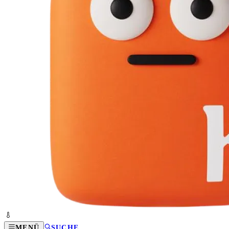
MENÜ
SUCHE