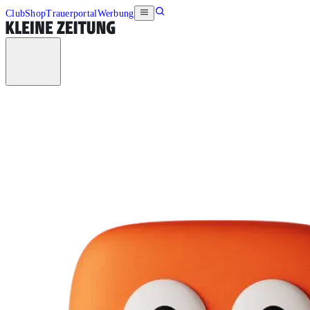
Club
Shop
Trauerportal
Werbung