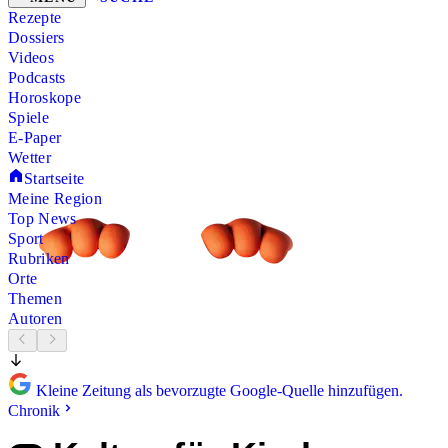
Rezepte
Dossiers
Videos
Podcasts
Horoskope
Spiele
E-Paper
Wetter
Startseite
Meine Region
Top News
Sport
Rubriken
Orte
Themen
Autoren
Kleine Zeitung als bevorzugte Google-Quelle hinzufügen.
Chronik