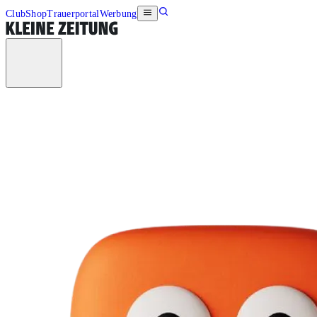
Club
Shop
Trauerportal
Werbung