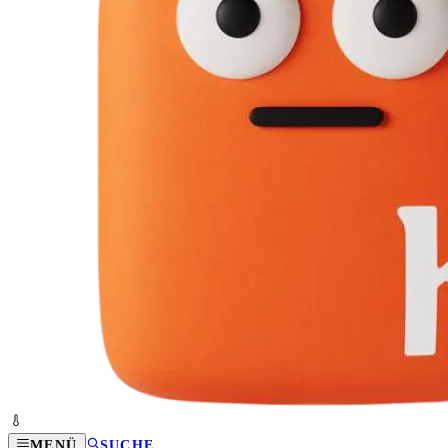
MENÜ
SUCHE