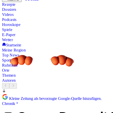
Rezepte
Dossiers
Videos
Podcasts
Horoskope
Spiele
E-Paper
Wetter
Startseite
Meine Region
Top News
Sport
Rubriken
Orte
Themen
Autoren
Kleine Zeitung als bevorzugte Google-Quelle hinzufügen.
Chronik