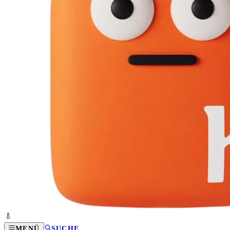
MENÜ
SUCHE