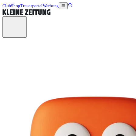
Club
Shop
Trauerportal
Werbung