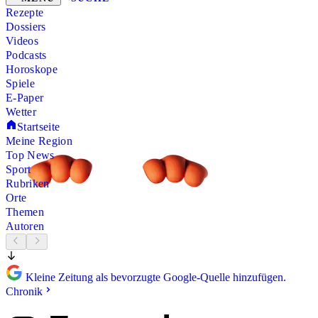
Rezepte
Dossiers
Videos
Podcasts
Horoskope
Spiele
E-Paper
Wetter
Startseite
Meine Region
Top News
Sport
Rubriken
Orte
Themen
Autoren
Kleine Zeitung als bevorzugte Google-Quelle hinzufügen.
Chronik