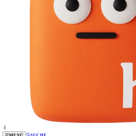
MENÜ
SUCHE