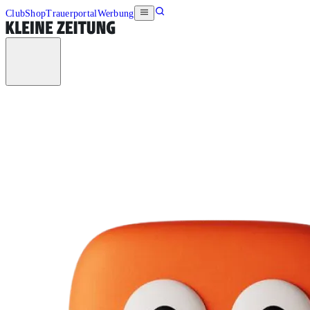
Club
Shop
Trauerportal
Werbung