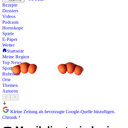
Rezepte
Dossiers
Videos
Podcasts
Horoskope
Spiele
E-Paper
Wetter
Startseite
Meine Region
Top News
Sport
Rubriken
Orte
Themen
Autoren
Kleine Zeitung als bevorzugte Google-Quelle hinzufügen.
Chronik