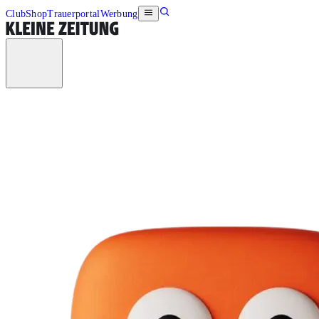
Club
Shop
Trauerportal
Werbung