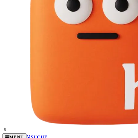
MENÜ
SUCHE