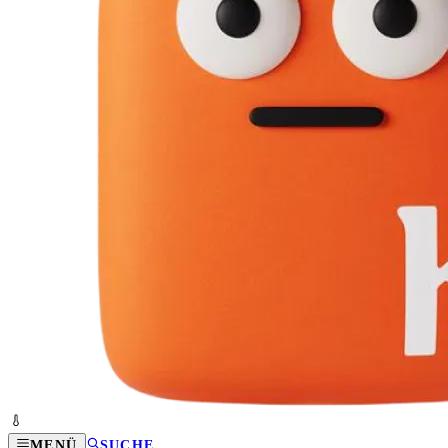
MENÜ
SUCHE