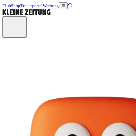
Club
Shop
Trauerportal
Werbung