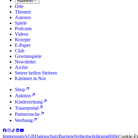
Rubriken
Orte
Themen
Autoren
Spiele
Podcasts
Videos
Rezepte
E-Paper
Club
Gewinnspiele
Newsletter
Archiv
Steirer helfen Steirern
Kärntner in Not
Shop
Auktion
Kinderzeitung
Trauerportal
Partnersuche
Werbung
Impressum
AGB
Datenschutz
Barrierefreiheitserklärung
Hilfe
Cookie-Ei