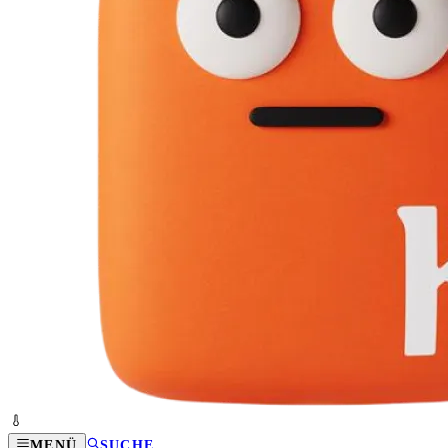
MENÜ
SUCHE