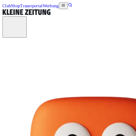
Club
Shop
Trauerportal
Werbung