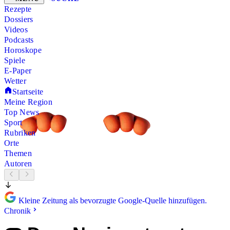
Rezepte
Dossiers
Videos
Podcasts
Horoskope
Spiele
E-Paper
Wetter
Startseite
Meine Region
Top News
Sport
Rubriken
Orte
Themen
Autoren
Kleine Zeitung als bevorzugte Google-Quelle hinzufügen.
Chronik