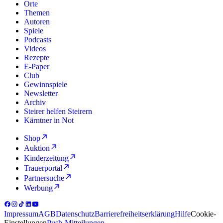
Orte
Themen
Autoren
Spiele
Podcasts
Videos
Rezepte
E-Paper
Club
Gewinnspiele
Newsletter
Archiv
Steirer helfen Steirern
Kärntner in Not
Shop
Auktion
Kinderzeitung
Trauerportal
Partnersuche
Werbung
Impressum
AGB
Datenschutz
Barrierefreiheitserklärung
Hilfe
Cookie-
Einstellungen
Push-Mitteilungen