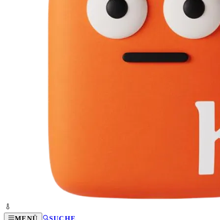
MENÜ
SUCHE