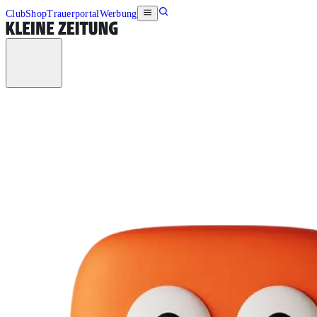
Club
Shop
Trauerportal
Werbung