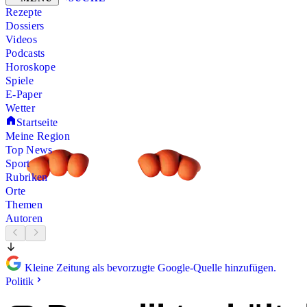
Rezepte
Dossiers
Videos
Podcasts
Horoskope
Spiele
E-Paper
Wetter
Startseite
Meine Region
Top News
Sport
Rubriken
Orte
Themen
Autoren
Kleine Zeitung als bevorzugte Google-Quelle hinzufügen.
Politik