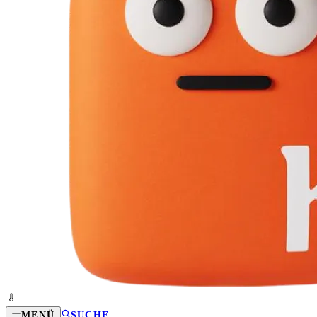
MENÜ
SUCHE