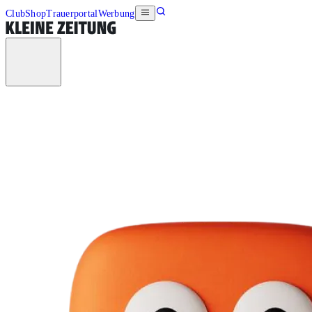
Club
Shop
Trauerportal
Werbung