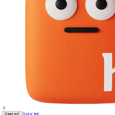
MENÜ
SUCHE